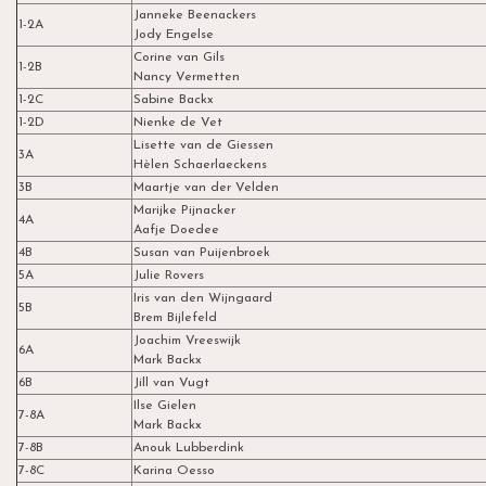
Janneke Beenackers
1-2A
Jody Engelse
Corine van Gils
1-2B
Nancy Vermetten
1-2C
Sabine Backx
1-2D
Nienke de Vet
Lisette van de Giessen
3A
Hèlen Schaerlaeckens
3B
Maartje van der Velden
Marijke Pijnacker
4A
Aafje Doedee
4B
Susan van Puijenbroek
5A
Julie Rovers
Iris van den Wijngaard
5B
Brem Bijlefeld
Joachim Vreeswijk
6A
Mark Backx
6B
Jill van Vugt
Ilse Gielen
7-8A
Mark Backx
7-8B
Anouk Lubberdink
7-8C
Karina Oesso