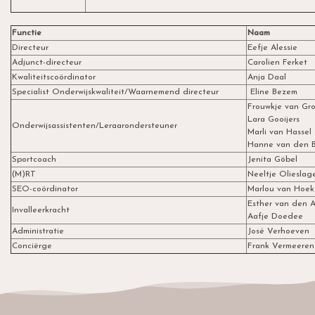
Functie
Naam
Directeur
Eefje Alessie
Adjunct-directeur
Carolien Ferket
Kwaliteitscoördinator
Anja Daal
Specialist Onderwijskwaliteit/Waarnemend directeur
Eline Bezem
Frouwkje van Gr
Lara Gooijers
Onderwijsassistenten/Leraarondersteuner
Marli van Hassel
Hanne van den 
Sportcoach
Jenita Göbel
(M)RT
Neeltje Olieslag
SEO-coördinator
Marlou van Hoek
Esther van den 
Invalleerkracht
Aafje Doedee
Administratie
José Verhoeven
Conciërge
Frank Vermeeren